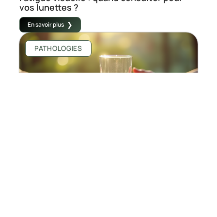
vos lunettes ?
En savoir plus
PATHOLOGIES
Cinq causes principales du choléra et leur
impact sur la santé
En savoir plus