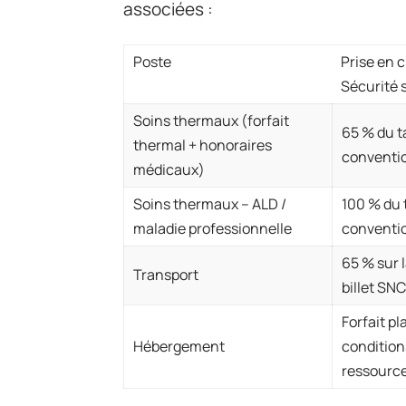
associées :
Poste
Prise en 
Sécurité 
Soins thermaux (forfait
65 % du ta
thermal + honoraires
conventi
médicaux)
Soins thermaux – ALD /
100 % du t
maladie professionnelle
conventi
65 % sur 
Transport
billet SN
Forfait p
Hébergement
condition
ressourc