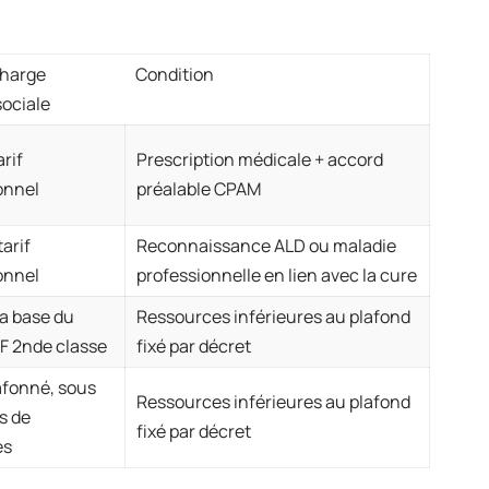
charge
Condition
sociale
rif
Prescription médicale + accord
onnel
préalable CPAM
arif
Reconnaissance ALD ou maladie
onnel
professionnelle en lien avec la cure
la base du
Ressources inférieures au plafond
CF 2nde classe
fixé par décret
lafonné, sous
Ressources inférieures au plafond
s de
fixé par décret
es