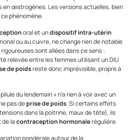
s en œstrogènes. Les versions actuelles, bien
ué ce phénomène.
ception
oral et un
dispositif intra-utérin
rmonal ou au cuivre, ne change rien de notable
 rigoureuses sont allées dans ce sens :
été relevée entre les femmes utilisant un DIU
se de poids
reste donc imprévisible, propre à
 pilule du lendemain » n’a rien à voir avec un
îne pas de
prise de poids
. Si certains effets
ensions dans la poitrine, maux de tête), ils
 de la
contraception hormonale
régulière.
variation pondérale autour de la