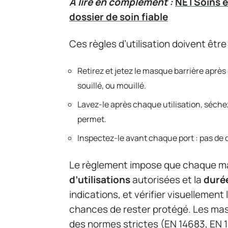
A lire en complément :
NETSoins e
dossier de soin fiable
Ces règles d’utilisation doivent êt
Retirez et jetez le masque barrière après
souillé, ou mouillé.
Lavez-le après chaque utilisation, séche
permet.
Inspectez-le avant chaque port : pas de 
Le règlement impose que chaque ma
d’utilisations
autorisées et la
duré
indications, et vérifier visuellement
chances de rester protégé. Les mas
des normes strictes (EN 14683, EN 14