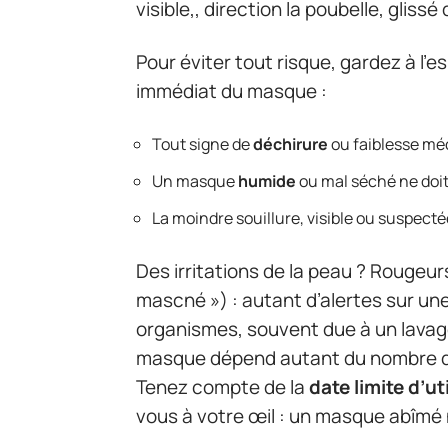
visible,, direction la poubelle, gliss
Pour éviter tout risque, gardez à l’e
immédiat du masque :
Tout signe de
déchirure
ou faiblesse méc
Un masque
humide
ou mal séché ne doit
La moindre souillure, visible ou suspectée,
Des irritations de la peau ? Rougeu
mascné ») : autant d’alertes sur un
organismes, souvent due à un lavage
masque dépend autant du nombre de 
Tenez compte de la
date limite d’ut
vous à votre œil : un masque abîmé n’