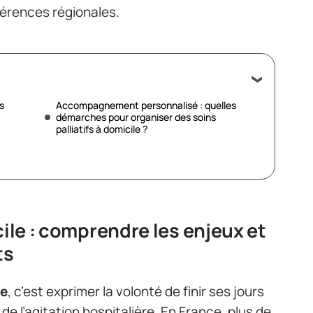
férences régionales.
s
Accompagnement personnalisé : quelles
démarches pour organiser des soins
palliatifs à domicile ?
cile : comprendre les enjeux et
ts
le
, c’est exprimer la volonté de finir ses jours
de l’agitation hospitalière. En France, plus de